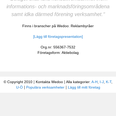
informations- och marknadsföringsområdena
samt idka därmed förening verksamhet."
Finns i branscher på Wedoo:
Reklambyråer
[Lägg till företagspresentation]
Org.nr: 556367-7532
Företagsform: Aktiebolag
© Copyright 2010
Kontakta Wedoo
Alla kategorier:
A-H
,
I-J
,
K-T
,
U-Ö
Populära verksamheter
Lägg till mitt företag