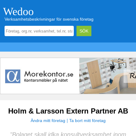
Wedoo
Verksamhetsbeskrivningar för svenska företag
Holm & Larsson Extern Partner AB
Ändra mitt företag
Ta bort mitt företag
"Bolaget skall idka konsultverksamhet inom