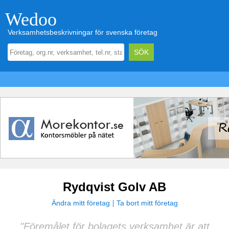
Wedoo
Verksamhetsbeskrivningar för svenska företag
Rydqvist Golv AB
Ändra mitt företag
Ta bort mitt företag
"Föremålet för bolagets verksamhet är att