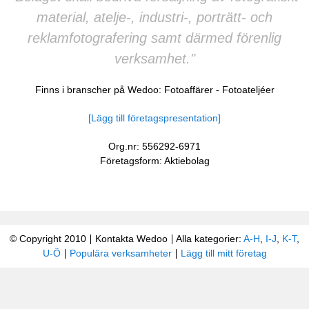
material, atelje-, industri-, porträtt- och
reklamfotografering samt därmed förenlig
verksamhet."
Finns i branscher på Wedoo:
Fotoaffärer
-
Fotoateljéer
[Lägg till företagspresentation]
Org.nr: 556292-6971
Företagsform: Aktiebolag
© Copyright 2010
Kontakta Wedoo
Alla kategorier:
A-H
,
I-J
,
K-T
,
U-Ö
Populära verksamheter
Lägg till mitt företag