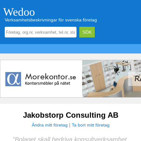
Wedoo
Verksamhetsbeskrivningar för svenska företag
Jakobstorp Consulting AB
Ändra mitt företag
Ta bort mitt företag
"Bolaget skall bedriva konsultverksamhet,