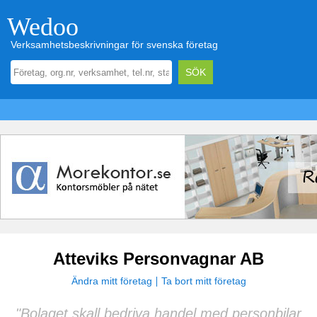
Wedoo
Verksamhetsbeskrivningar för svenska företag
Atteviks Personvagnar AB
Ändra mitt företag
Ta bort mitt företag
"Bolaget skall bedriva handel med personbilar