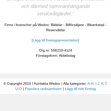
och därmed sammanhängande
serviceåtgärder."
Finns i branscher på Wedoo:
Bildelar
-
Bilförsäljare
-
Bilverkstad
-
Reservdelar
[Lägg till företagspresentation]
Org.nr: 556210-4124
Företagsform: Aktiebolag
© Copyright 2010
Kontakta Wedoo
Alla kategorier:
A-H
,
I-J
,
K-T
,
U-Ö
Populära verksamheter
Lägg till mitt företag