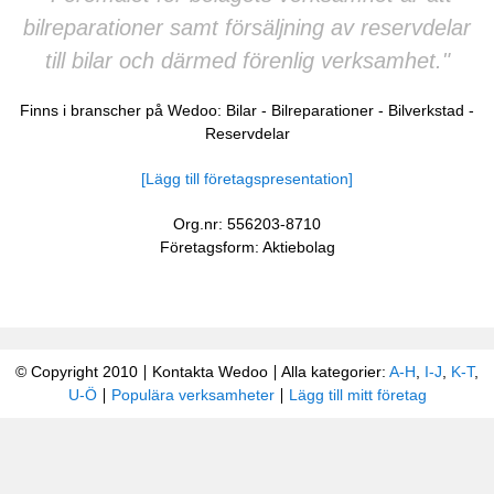
bilreparationer samt försäljning av reservdelar
till bilar och därmed förenlig verksamhet."
Finns i branscher på Wedoo:
Bilar
-
Bilreparationer
-
Bilverkstad
-
Reservdelar
[Lägg till företagspresentation]
Org.nr: 556203-8710
Företagsform: Aktiebolag
© Copyright 2010
Kontakta Wedoo
Alla kategorier:
A-H
,
I-J
,
K-T
,
U-Ö
Populära verksamheter
Lägg till mitt företag