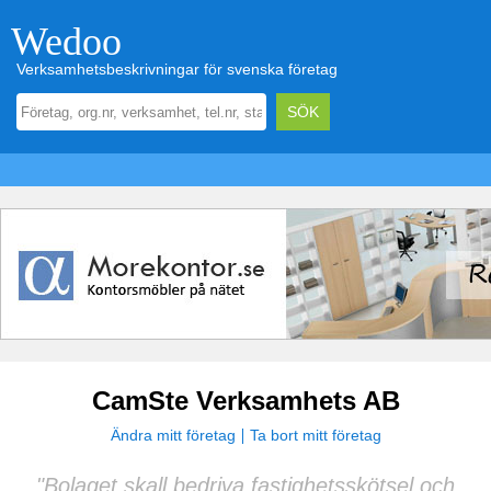
Wedoo
Verksamhetsbeskrivningar för svenska företag
CamSte Verksamhets AB
Ändra mitt företag
Ta bort mitt företag
"Bolaget skall bedriva fastighetsskötsel och