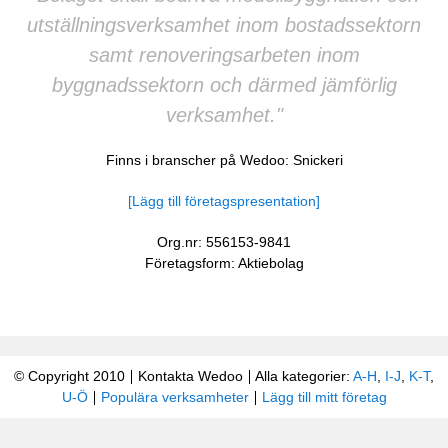
utställningsverksamhet inom bostadssektorn
samt renoveringsarbeten inom
byggnadssektorn och därmed jämförlig
verksamhet."
Finns i branscher på Wedoo:
Snickeri
[Lägg till företagspresentation]
Org.nr: 556153-9841
Företagsform: Aktiebolag
© Copyright 2010
Kontakta Wedoo
Alla kategorier:
A-H
,
I-J
,
K-T
,
U-Ö
Populära verksamheter
Lägg till mitt företag