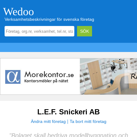
Wedoo
Verksamhetsbeskrivningar för svenska företag
L.E.F. Snickeri AB
Ändra mitt företag
Ta bort mitt företag
"Bolaget skall bedriva modellbyggnation och