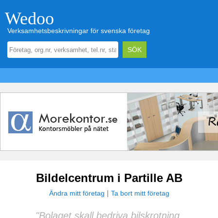
Wedoo
Verksamhetsbeskrivningar för svenska företag
Bildelcentrum i Partille AB
Ändra mitt företag
Ta bort mitt företag
"Bolaget skall bedriva bilskrotning,