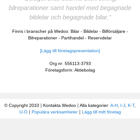
bilreparationer samt handel med begagnade
bildelar och begagnade bilar."
Finns i branscher på Wedoo:
Bilar
-
Bildelar
-
Bilförsäljare
-
Bilreparationer
-
Partihandel
-
Reservdelar
[Lägg till företagspresentation]
Org.nr: 556113-3793
Företagsform: Aktiebolag
© Copyright 2010
Kontakta Wedoo
Alla kategorier:
A-H
,
I-J
,
K-T
,
U-Ö
Populära verksamheter
Lägg till mitt företag